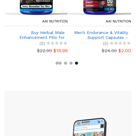
ORE
AAI NUTRITION
AAI NUTRITION
c
Buy Herbal Male
Men’s Endurance & Vitality
,
Enhancement Pills for
Support Capsules –
m
Energy & Libido | Tongkat +
Testosterone Booster with
(0)
(0)
e
Maca Root
Maca, Ginseng & L-Arginine –
99
$22.99
$19.99
$24.99
$2.00
s
Energy, Performance