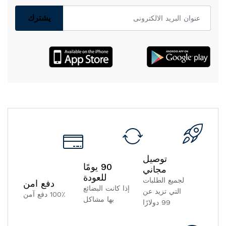
يشترك
توصيل
90 يومًا
مجاني
للعودة
لجميع الطلبات
دفع امن
إذا كانت البضائع
التي تزيد عن
100٪ دفع آمن
بها مشاكل
99 دولارًا