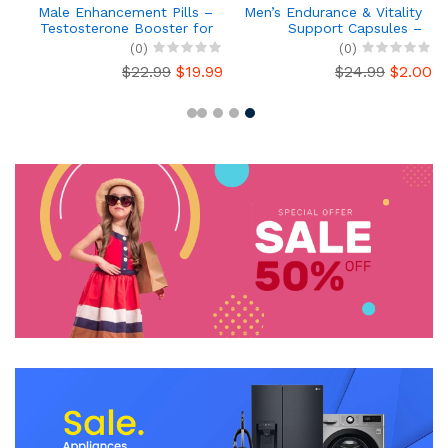
c
Male Enhancement Pills –
Men’s Endurance & Vitality
,
Testosterone Booster for
Support Capsules –
m
Men – Energy, Stamina,
Testosterone Booster with
(0)
(0)
e
Libido & Performance
Maca, Ginseng & L-Arginine –
99
$22.99
$19.99
$24.99
$2.00
s
Support
Energy, Performance